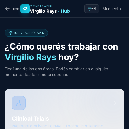
MEDETECHNI
Inicio
Mi cuenta
EN
Virgilio Rays
· Hub
HUB VIRGILIO RAYS
¿Cómo querés trabajar con
Virgilio Rays
hoy?
Elegí una de las dos áreas. Podés cambiar en cualquier
momento desde el menú superior.
Clinical Trials
PROTOCOLO CLÍNICO FORMAL · ACCESO RESTRINGIDO