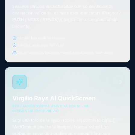
Ensayos clínicos estructurados con consentimiento,
evaluación validada, escalas estandarizadas (Wagner /
PUSH / VCSS / SEWSS) y seguimiento longitudinal del
paciente.
Instituto Nacional de Heridas
Clínica Cardiología del Valle
Consentimiento, paciente nuevo, seguimiento, dashboard
Virgilio Rays AI QuickScreen
EVALUACIÓN RÁPIDA ASISTIDA POR IA · SIN
CONSENTIMIENTO PREVIO
Subí una foto de la lesión (con o sin contexto clínico).
MedGemma analiza la imagen, orienta sobre tipo
probable, severidad preliminar y elegibilidad para